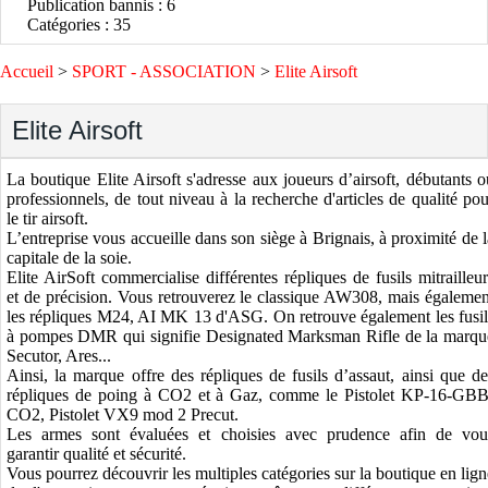
Publication bannis : 6
Catégories : 35
Accueil
>
SPORT - ASSOCIATION
>
Elite Airsoft
Elite Airsoft
La boutique Elite Airsoft s'adresse aux joueurs d’airsoft, débutants o
professionnels, de tout niveau à la recherche d'articles de qualité pou
le tir airsoft.
L’entreprise vous accueille dans son siège à Brignais, à proximité de l
capitale de la soie.
Elite AirSoft commercialise différentes répliques de fusils mitrailleur
et de précision. Vous retrouverez le classique AW308, mais égalemen
les répliques M24, AI MK 13 d'ASG. On retrouve également les fusil
à pompes DMR qui signifie Designated Marksman Rifle de la marqu
Secutor, Ares...
Ainsi, la marque offre des répliques de fusils d’assaut, ainsi que de
répliques de poing à CO2 et à Gaz, comme le Pistolet KP-16-GBB
CO2, Pistolet VX9 mod 2 Precut.
Les armes sont évaluées et choisies avec prudence afin de vou
garantir qualité et sécurité.
Vous pourrez découvrir les multiples catégories sur la boutique en lign